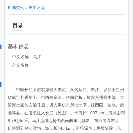
所属类别：
主要河流
目录
基本信息
中文名称：乌江
外文名称：
中国长江上游右岸最大支流，又名延江、
黔江
。发源于贵州
省威宁县香炉山，自西向东流，继而北折，横贯贵州省中部，过
沿河土家族自治县后，进入重庆市所辖地区，经酉阳、彭水、武
隆等县，在涪陵注入长江（见图）。干流长1 037 km，流域面积
2
8.79万km
。乌江流域地势由西南向东北倾斜，东西向高差大。
自河源到乌江渡为上游，长448 km，河谷深切，纵坡陡峻，伏