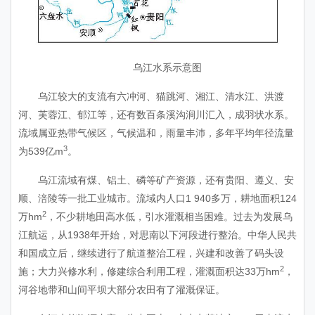
乌江水系示意图
乌江较大的支流有六冲河、猫跳河、湘江、清水江、洪渡
河、芙蓉江、郁江等，还有数百条溪沟涧川汇入，成羽状水系。
流域属亚热带气候区，气候温和，雨量丰沛，多年平均年径流量
3
为539亿m
。
乌江流域有煤、铝土、磷等矿产资源，还有贵阳、遵义、安
顺、涪陵等一批工业城市。流域内人口1 940多万，耕地面积124
2
万hm
，不少耕地田高水低，引水灌溉相当困难。过去为发展乌
江航运，从1938年开始，对思南以下河段进行整治。中华人民共
和国成立后，继续进行了航道整治工程，兴建和改善了码头设
2
施；大力兴修水利，修建综合利用工程，灌溉面积达33万hm
，
河谷地带和山间平坝大部分农田有了灌溉保证。