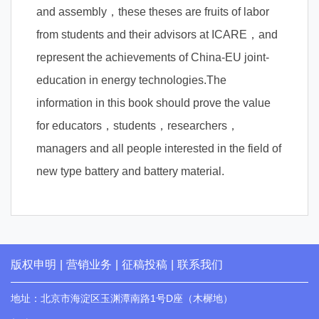
and assembly，these theses are fruits of labor
from students and their advisors at ICARE，and
represent the achievements of China-EU joint-
education in energy technologies.The
information in this book should prove the value
for educators，students，researchers，
managers and all people interested in the field of
new type battery and battery material.
版权申明
|
营销业务
|
征稿投稿
|
联系我们
地址：北京市海淀区玉渊潭南路1号D座（木樨地）