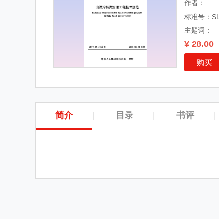
作者：
标准号：SL/T
主题词：
¥ 28.00
购买
简介
目录
书评
|
|
|