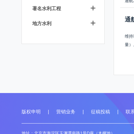
通航
著名水利工程
通
地方水利
维持
量）
版权申明
|
营销业务
|
征稿投稿
|
联
地址：北京市海淀区玉渊潭南路1号D座（木樨地）