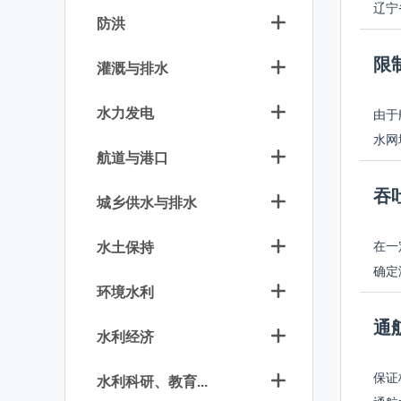
辽宁
防洪
限
灌溉与排水
水力发电
由于
水网
航道与港口
吞
城乡供水与排水
在一
水土保持
确定
环境水利
通
水利经济
保证
水利科研、教育...