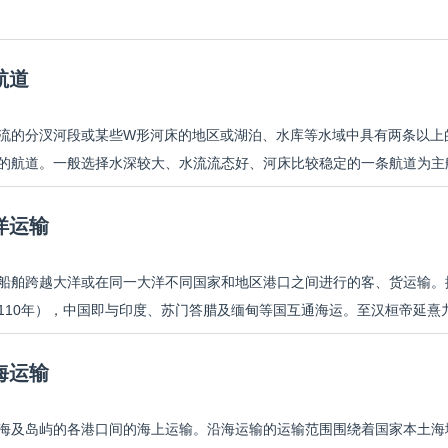
航道
流的分汊河段或某些W形河床的地区或湖泊、水库等水域中具有两条以上
的航道。一般选择水深较大、水流流态好、河床比较稳定的一条航道为主航
洋运输
船舶跨越大洋或在同一大洋不同国家和地区港口之间进行的客、货运输。
110年），中国即与印度、苏门答腊及缅甸等国互通海运。至汉桓帝延熹九年
海运输
海及岛屿的各港口间的海上运输。沿海运输的运输范围围绕着国家本土海