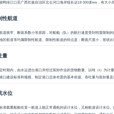
省鸭绿江口至广西壮族自治区北仑河口海岸线长达18 000多km，有大小岛屿6 
制性航道
航道狭窄、断面系数小等原因，对船舶（队）的航行速度受到明显限制的
地区航道等均属限制性航道。限制性航道的特点是：断面尺度小，形状比较
吐量
定时期内，由水运进出港口并经过装卸作业的货物数量。以吨（t）为计
港口建设标准和规模、制定港口总体布置的基本依据。吞吐量与装卸量及装
航水位
标准载重船舶在某一航道上能正常通航的设计水位，又称航道设计水位。