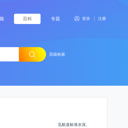
频
百科
专题
登录
注册
高级检索
见航道标准水深。