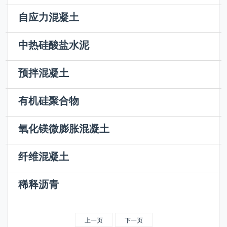
在硬化过程中，以自身体积膨胀使拌制的混凝土产生预应
自应力混凝土
力（参见补偿收缩混凝土）的一类水泥。这类水泥的膨胀
用特种胶凝材料（自应力水泥）加砂、石、水制成的并配
机理与膨胀水泥相同，只是水泥组成中膨胀组分含量较
中热硅酸盐水泥
有钢筋的混凝土，又称化学预应力混凝土。这种混凝土在
多，膨胀值较大。由于在受约束条件下（如钢筋混凝土中
以适当成分的硅酸盐水泥熟料，加入适量石膏，磨细制成
凝固结硬并获得一定的黏结强度后，由于水泥的化学反
钢筋的约束）进行水化...
预拌混凝土
的具有中等水化热的水硬性胶凝材料，简称中热水泥。其
应，水泥胶体会发生膨胀，并带着其中黏结良好的钢筋共
集中制作，以商品形式供应用户的混凝土，又称商品混凝
标号分为425、525两种。中热硅酸盐水泥是中国为了和
同变形，即钢筋被拉长...
有机硅聚合物
土。预拌混凝土具有集中生产与统一供应等特点，为采用
国际上命名一致，由原硅酸盐大坝水泥改名而得。中热水
分子结构主链由硅氧键构成，侧链通过硅原子与有机基团
新技术与新材料、实行严格的质量控制、选择合理的运距
泥的技术要求与原大坝...
氧化镁微膨胀混凝土
相连接的元素聚合物。它是性能优良的合成高分子材料，
以及改进施工方法等创造了有利条件。预拌混凝土在节省
采用高镁水泥或外掺轻烧MgO粉配制的，能产生延迟性
兼备有机材料和无机材料的双重特性。按分子量大小及侧
资源、能源，提高施...
纤维混凝土
膨胀的混凝土。氧化镁微膨胀混凝土的配制有内掺和外掺
链基团不同，分为线形低分子量的液体状硅油、高分子量
在水泥砂浆或小骨料混凝土基材中分散掺入适量短小纤维
两种方式：内掺是指利用高镁水泥（MgO≤5%）配制混
的硅橡胶及分子量不...
稀释沥青
制成的复合材料。常采用的纤维有钢纤维、玻璃纤维、合
凝土；外掺是指在混凝土中适量掺入经一定温度煅烧、磨
将黏稠沥青溶解于有机溶剂中配制而成的液体沥青，又称
成纤维、天然纤维等，各种纤维的性质及尺寸见下表。纤
细的轻烧MgO粉。氧化镁微...
沥青溶液。施工后溶剂挥发，沥青凝固，呈现原性能。随
维混凝土的优点是抗裂性、抗冲击韧性强，这是因为纤维
上一页
下一页