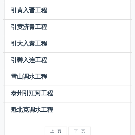
将河北省境内的滦河水跨流域引入天津市的城市供水工
引黄入晋工程
程。水源地位于河北省迁西县滦河中下游的潘家口水库，
工程从黄河万家寨水利枢纽库区取水，经总干线、南干线
在设计保证率75%时，向天津供水10亿m3/a。由潘家口
引黄济青工程
和北干线分别为太原、大同、朔州3个城市和能源基地供
水库（参见潘家口水利枢纽）放水，沿滦河入大黑汀水库
中国山东省引黄河水的大型跨流域调水工程。采用了明渠
水，年供水量12亿m3，解决山西省水资源紧缺和能源基
调节。引滦工程总干渠的...
引大入秦工程
输水至青岛市，以解决城市供水和输水渠沿线农业用水。
地建设用水及部分城市居民的生活用水。水源工程参见万
中国甘肃省跨流域调水的大型自流引水灌溉工程。它将发
工程由水源工程、输水工程、调节水库及供水工程组成。
家寨水利枢纽。总干线...
引碧入连工程
源于青海省境内的大通河水调至兰州市以北约60 km的秦
水源工程和输水工程包括：①渠首引水沉沙工程，利用山
以大连城市供水为主，兼顾沿途农业用水、中小城镇用水
王川地区。工程设计年自流引水4.43亿m3，灌溉面积
东省博兴县打渔张引...
雪山调水工程
的跨流域调水工程。大连市是沿海缺水城市之一， 1986
5.87万hm2，年增产粮食约1.5亿kg，用于安置甘肃省东
主体工程位于澳大利亚东南部的新南威尔士（New South
年竣工的碧流河水库位于大连市东北170 km处，总库容
部贫困地区8万移民和解决灌...
泰州引江河工程
Wales）州，是一项以发电、灌溉为主的跨流域调水工
9.34亿m3，年调节水量4.03亿m3，是大连市重要水源
中国江苏省苏北地区从长江引水至新通扬运河的引江河工
程。该工程所在地区有澳大利亚的雪山山脉，其最高峰海
地。为缓解城市供水困难，...
魁北克调水工程
程。主要功能是以增供苏北地区水源为主，改善里下河地
拔2 229 m，常年积雪，年降水量500～3 800 mm，约为
加拿大跨流域调水工程。主要是将拉格朗德河邻近流域东
区洼地排涝，提高南通地区灌排标准，是一项引水、排
澳洲大陆平均降水量的4倍...
北部的卡尼亚皮斯科（Caniapiscau）河及西南部的伊斯
涝、航运等综合治理开发的水利设施。河道全长24 km，
上一页
下一页