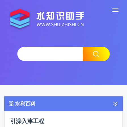
水利百科
引滦入津工程